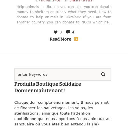
By 
admin2401
In 
Shelter News
Help animals in Ukraine you can also you can donate
money to shelters or supply what they need. How to
donate to help animals in Ukraine? If you are from
another country you can donate to NGOs which help
animals or choose the shelter and donate directly to it.
0
4
Read More
Produits Boutique Solidaire
Donner maintenant !
Chaque don compte énormément. Il nous permet
de financer les sauvetages, les soins, les
stérilisations, ainsi que toute l’attention
quotidienne que nous apportons à nos animaux au
sanctuaire où vous êtes bien entendu la (le)