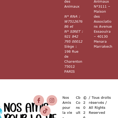
des
Animaux
Animaux
N°3111 –
Maison
N° RNA :
des
W7512676
Associatio
86 et
ns Avenue
N° SIRET :
Essaouira
921 842
– 40130
795 00012
Menara
Siège :
Marrakech
198 Rue
de
Charenton
75012
PARIS
Nos
Cb
©
/ Tous droits
Amis
Co
2
réservés /
pour
ns
0
All Rights
la vie
ult
2
Reserved
-
6