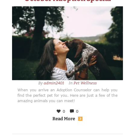
By 
admin2401
In 
Pet Wellness
When you arrive an Adoption Counselor can help you
find the perfect pet for you. Here are just a few of the
amazing animals you can meet!
0
0
Read More