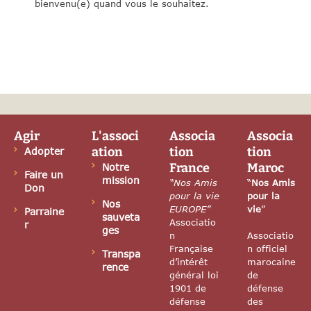
bienvenu(e) quand vous le souhaitez.
Agir
L'associ
Associa
Associa
ation
tion
tion
Adopter
France
Maroc
Notre
Faire un
mission
“Nos Amis
“
Nos Amis
Don
pour la vie
pour la
Nos
EUROPE”
vie
”
Parraine
sauveta
Associatio
r
ges
n
Associatio
Française
n officiel
Transpa
d’intérêt
marocaine
rence
général loi
de
1901 de
défense
défense
des