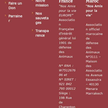
France
Maroc
Notre
Faire un
mission
“Nos Amis
“
Nos Amis
Don
pour la vie
pour la
Nos
EUROPE”
vie
”
Parraine
sauveta
Associatio
r
ges
n
Associatio
Française
n officiel
Transpa
d’intérêt
marocaine
rence
général loi
de
1901 de
défense
défense
des
des
Animaux
Animaux
N°3111 –
Maison
N° RNA :
des
W7512676
Associatio
86 et
ns Avenue
N° SIRET :
Essaouira
921 842
– 40130
795 00012
Menara
Siège :
Marrakech
198 Rue
de
Charenton