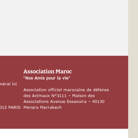
Association Maroc
“
Nos Amis pour la vie
”
néral loi
x
Association officiel marocaine de défense
des Animaux N°3111 – Maison des
Associations Avenue Essaouira – 40130
5012 PARIS
Menara Marrakech