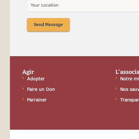
Send Message
Agir
L'associ
Adopter
Notre mi
Faire un Don
Nos sau
Parrainer
Transpa