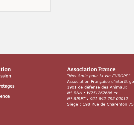
ation
Association France
ssion
“Nos Amis pour la vie EUROPE”
Association Française d’intérêt gé
vetages
1901 de défense des Animau
N° RNA : W751267686 et
rence
N° SIRET : 921 842 795 00012
Siège : 198 Rue de Charenton 7