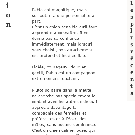
L
i
e
Pablo est magnifique, mais
o
surtout, il a une personnalité à
s
part.
n
p
C’est un chien sensible qu’il faut
l
apprendre à connaître. Il ne
u
donne pas sa confiance
s
immédiatement, mais lorsqu’il
vous choisit, son attachement
r
est profond et indéfectible.
é
c
Fidèle, courageux, doux et
e
gentil, Pablo est un compagnon
n
extrêmement touchant.
t
Plutôt solitaire dans la meute, il
s
ne cherche pas spécialement le
contact avec les autres chiens. Il
apprécie davantage la
compagnie des femelles et
préfère rester à l’écart des
mâles, sans aucune dominance.
C’est un chien calme, posé, qui