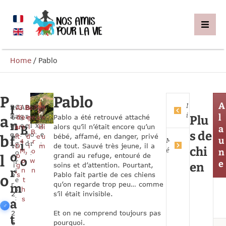
Home
/
Pablo
P
Pablo
A
N
I
D
1
C
A
3 
A
Bei
B
B
C
M
S
M
S
i
l
a
a
g
r
o
e
i
a
6 
d
Ye
e
ge
a
e
Pablo a été retrouvé attaché
Plu
n
n
t
t
e
e
l
x
z
f
ars
u
l
l
di
alors qu’il n’était encore qu’un
B
a
B
s de
e
e
:
e
o
:
e
a
é
lt 
d
e
u
bébé, affamé, en danger, privé
b
f
u
M
4 
r
i
:
g
d
r
:
v
D
i
m
de tout. Sauvé très jeune, il a
chi
é
M
,
o
n
o
:
:
o
r
o
grandi au refuge, entouré de
l
o
m
o
w
r
e
en
i
g
soins et d’attention. Pourtant,
é
r
,
n
n
i
e
s
Pablo fait partie de ces chiens
o
t
e
r 
qu’on regarde trop peu… comme
m
s
h
2
s’il était invisible.
:
s
a
0
2
Et on ne comprend toujours pas
t
6
pourquoi.