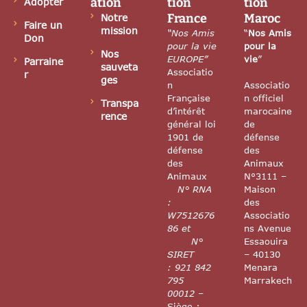
ation
tion
tion
Adopter
France
Maroc
Notre
Faire un
mission
“Nos Amis
“
Nos Amis
Don
pour la vie
pour la
Nos
EUROPE”
vie
”
Parraine
sauveta
Associatio
r
ges
n
Associatio
Française
n officiel
Transpa
d’intérêt
marocaine
rence
général loi
de
1901 de
défense
défense
des
des
Animaux
Animaux
N°3111 –
N° RNA
Maison
:
des
W7512676
Associatio
86 et
ns Avenue
N°
Essaouira
SIRET
– 40130
: 921 842
Menara
795
Marrakech
00012
–
Siège :